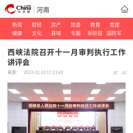
河南
新闻
财经
房产
旅游
教育
党建
健康
文化
县域
专题
新阶层
国防军
事
西峡法院召开十一月审判执行工作
讲评会
来源：
2023-12-13 17:13:43