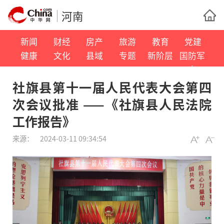
河南
新闻
财经
房产
旅游
教育
党建
健康
文化
县域
专题
新阶层
国防军
事
社旗县第十一届人民代表大会第四
次会议批准 ——《社旗县人民法院
工作报告》
来源：
2024-03-11 09:34:54