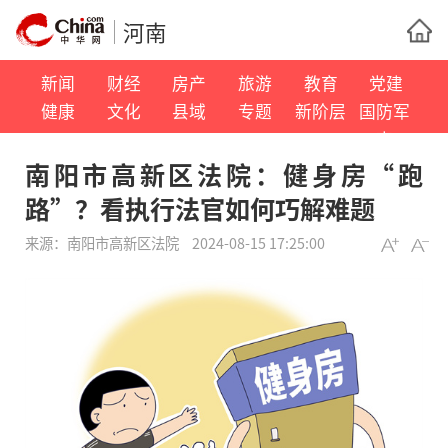
河南
新闻
财经
房产
旅游
教育
党建
健康
文化
县域
专题
新阶层
国防军
事
南阳市高新区法院：健身房“跑
路”？看执行法官如何巧解难题
来源：
南阳市高新区法院
2024-08-15 17:25:00