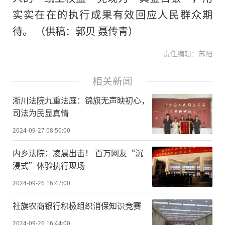
实实在在的执行成果有效回应人民群众期
待。 （供稿：郭贝 聂传青）
责任编辑：苏阳
相关新闻
淅川法院九重法庭：锦旗无声映初心，
司法为民显真情
2024-09-27 08:50:00
内乡法院：凌晨出击！ 百万网友“沉
浸式”体验执行现场
2024-09-26 16:47:00
​社旗农商银行积极组织消保知识竞赛
2024-09-26 16:44:00