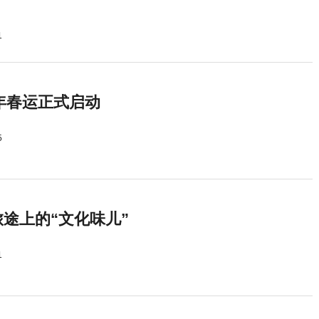
1
5年春运正式启动
5
途上的“文化味儿”
1