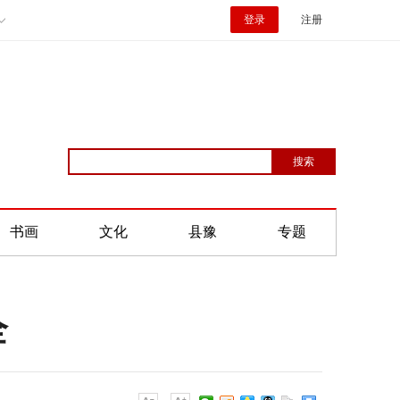
登录
注册
书画
文化
县豫
专题
全