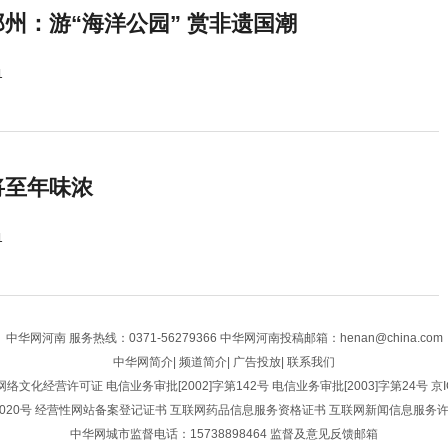
州：游“海洋公园” 赏非遗国潮
1
将至年味浓
1
中华网河南
服务热线：0371-56279366 中华网河南投稿邮箱：henan@china.com
中华网简介
|
频道简介
|
广告投放
|
联系我们
网络文化经营许可证
电信业务审批[2002]字第142号
电信业务审批[2003]字第24号
京I
020号
经营性网站备案登记证书
互联网药品信息服务资格证书
互联网新闻信息服务
中华网城市监督电话：15738898464
监督及意见反馈邮箱