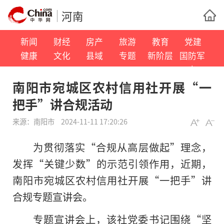
河南
新闻
财经
房产
旅游
教育
党建
健康
文化
县域
专题
新阶层
国防军
事
南阳市宛城区农村信用社开展“一
把手”讲合规活动
来源：
南阳市
2024-11-11 17:20:26
为
贯彻
落实
“合规从高层做起”理念，
发挥“关键少数”的示范引领作用，近期，
南阳市宛城区农村信用社开展“一把手”讲
合规专题宣讲会。
专题宣讲会上，该社党委书记围绕“坚