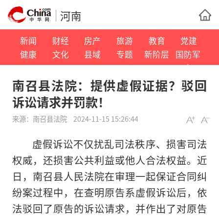
河南
新闻
财经
房产
旅游
教育
党建
健康
文化
县域
专题
新阶层
国防军
事
南召县法院：提供虚假证据？驳回
诉讼请求并罚款！
来源：
南召县法院
2024-11-15 15:26:44
虚假诉讼不仅扰乱司法秩序、损害司法
权威，还损害公共利益或他人合法权益。近
日，南召县人民法院在审理一起保证合同纠
纷案过程中，在查明原告系虚假诉讼后，依
法驳回了原告的诉讼请求，并作出了对原告