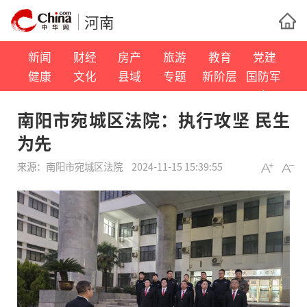
河南
新闻
财经
房产
旅游
教育
党建
健康
文化
县域
专题
新阶层
国防军
事
南阳市宛城区法院：执行攻坚 民生
为先
来源：
南阳市宛城区法院
2024-11-15 15:39:55