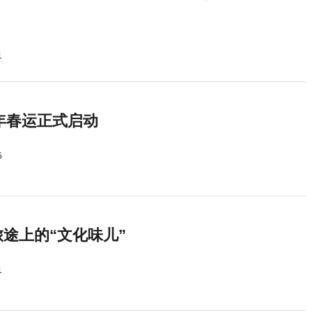
1
5年春运正式启动
5
途上的“文化味儿”
1