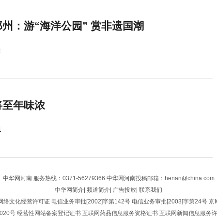
州：游“海洋公园” 赏非遗国潮
1
将至年味浓
1
中华网河南
服务热线：0371-56279366 中华网河南投稿邮箱：henan@china.com
中华网简介
|
频道简介
|
广告投放
|
联系我们
网络文化经营许可证
电信业务审批[2002]字第142号
电信业务审批[2003]字第24号
京I
020号
经营性网站备案登记证书
互联网药品信息服务资格证书
互联网新闻信息服务