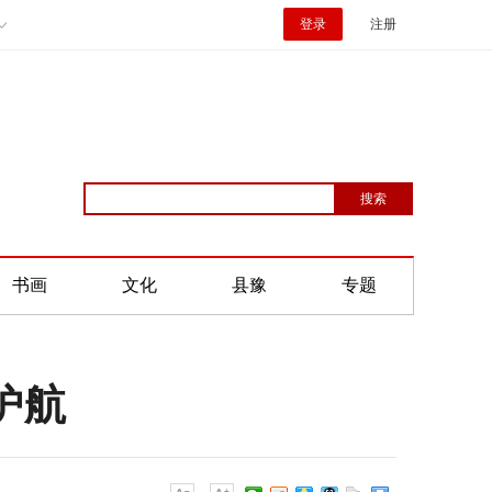
登录
注册
书画
文化
县豫
专题
护航