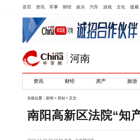
首页
资讯
军事
财经
娱乐
汽车
游戏
文化
援藏
河南
资讯
财经
房产
旅游
当前位置：
新闻
>
原创
> 正文
南阳高新区法院“知