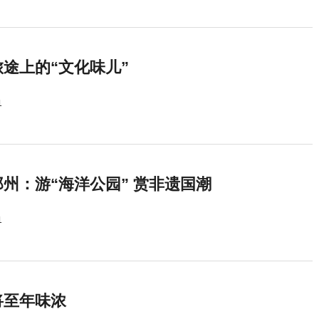
途上的“文化味儿”
1
州：游“海洋公园” 赏非遗国潮
1
将至年味浓