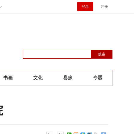
登录
注册
书画
文化
县豫
专题
院