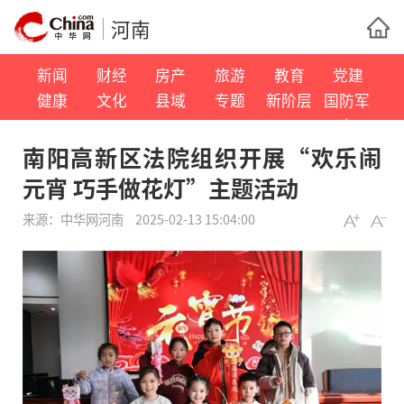
河南
新闻
财经
房产
旅游
教育
党建
健康
文化
县域
专题
新阶层
国防军
事
南阳高新区法院组织开展“欢乐闹
元宵 巧手做花灯”主题活动
来源：
中华网河南
2025-02-13 15:04:00