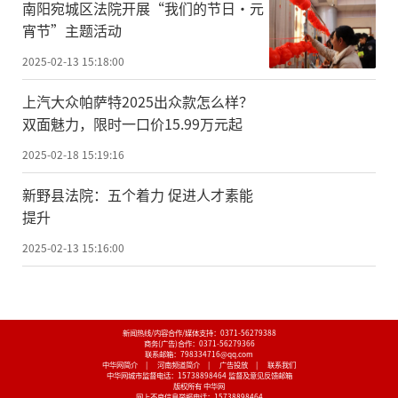
南阳宛城区法院开展“我们的节日·元
宵节”主题活动
2025-02-13 15:18:00
上汽大众帕萨特2025出众款怎么样？
双面魅力，限时一口价15.99万元起
2025-02-18 15:19:16
新野县法院：五个着力 促进人才素能
提升
2025-02-13 15:16:00
新闻热线/内容合作/媒体支持：
0371-56279388
商务(广告)合作：
0371-56279366
联系邮箱：798334716@qq.com
中华网简介
|
河南频道简介
|
广告投放
|
联系我们
中华网城市监督电话：
15738898464
监督及意见反馈邮箱
版权所有 中华网
网上不良信息举报电话：
15738898464