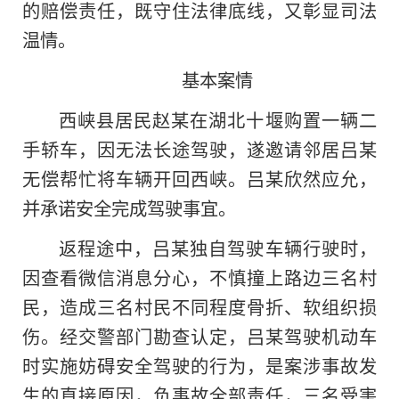
的赔偿责任，既守住法律底线，又彰显司法
温情。
基本案情
西峡县居民赵某在湖北十堰购置一辆二
手轿车，因无法长途驾驶，遂邀请邻居吕某
无偿帮忙将车辆开回西峡。吕某欣然应允，
并承诺安全完成驾驶事宜。
返程途中，吕某独自驾驶车辆行驶时，
因查看微信消息分心，不慎撞上路边三名村
民，造成三名村民不同程度骨折、软组织损
伤。经交警部门勘查认定，吕某驾驶机动车
时实施妨碍安全驾驶的行为，是案涉事故发
生的直接原因，负事故全部责任，三名受害