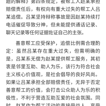
题的解释》第四条规定，被帮工人赵某承担
赔偿责任后，有权向有重大过失的帮工人吕
某追偿。吕某坚持辩称事故是因赵某持续打
电话催促导致分神，但未能提供通话记录、
聊天记录等任何证据佐证自己的主张。
善意帮工应受保护，追偿比例需合理酌
定：虽然吕某存在重大过失，但需明确的
是，吕某系无偿为赵某提供帮工服务，其初
衷是邻里互助、助人为乐，该行为符合社会
主义核心价值观，是社会倡导的良好风尚。
如果让吕某承担全部赔偿责任，无异于否定
善意帮工的价值，会打击公众助人为乐的积
极性，不利于营造互助互爱的社会氛围。同
时，赵某作为帮工活动的直接受益人，享受