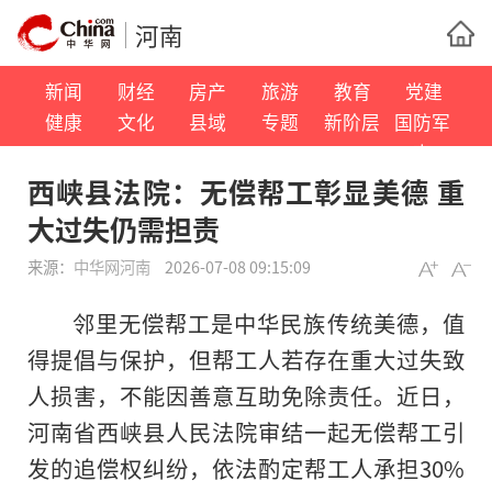
河南
新闻
财经
房产
旅游
教育
党建
健康
文化
县域
专题
新阶层
国防军
事
西峡县法院：无偿帮工彰显美德 重
大过失仍需担责
来源：
中华网河南
2026-07-08 09:15:09
邻里无偿帮工是中华民族传统美德，值
得提倡与保护，但帮工人若存在重大过失致
人损害，不能因善意互助免除责任。近日，
河南省西峡县人民法院审结一起无偿帮工引
发的追偿权纠纷，依法酌定帮工人承担30%