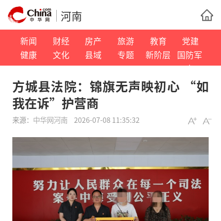
河南
新闻
财经
房产
旅游
教育
党建
健康
文化
县域
专题
新阶层
国防军
事
方城县法院：锦旗无声映初心 “如
我在诉”护营商
来源：
中华网河南
2026-07-08 11:35:32