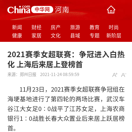
新闻
财经
房产
旅游
教育
时尚
健康
家居
文化
县域
专题
新阶层
2021赛季女超联赛：争冠进入白热
化 上海后来居上登榜首
来源：
郑州日报
2021-11-24 08:59:59
11月23日，2021赛季女超联赛争冠组在
海埂基地进行了第四轮的两场比赛，武汉车
谷江大女足0∶0战平了江苏女足，上海农商
银行1∶0战胜长春大众置业后来居上跃居榜
首。