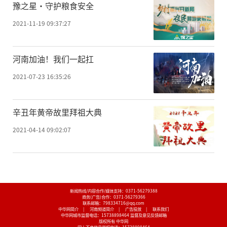
豫之星·守护粮食安全
2021-11-19 09:37:27
河南加油！我们一起扛
2021-07-23 16:35:26
辛丑年黄帝故里拜祖大典
2021-04-14 09:02:07
新闻热线/内容合作/媒体支持：
0371-56279388
商务(广告)合作：
0371-56279366
联系邮箱：798334716@qq.com
中华网简介
|
河南频道简介
|
广告投放
|
联系我们
中华网城市监督电话：
15738898464
监督及意见反馈邮箱
版权所有 中华网