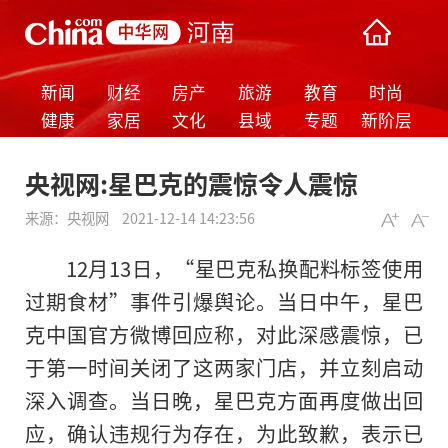
新闻
财经
房产
旅游
教育
时尚
健康
家居
文化
县域
专题
新阶层
央视网:星巴克的震惊令人震惊
来源：
央视网
2021-12-14 14:23:56
12月13日，“星巴克私换配料标签使用
过期食材”事件引爆舆论。当日中午，星巴
克中国官方微博回应称，对此深感震惊，已
于第一时间关闭了这两家门店，并立刻启动
深入调查。当日晚，星巴克方面再度做出回
应，确认违规行为存在，为此致歉，表示已