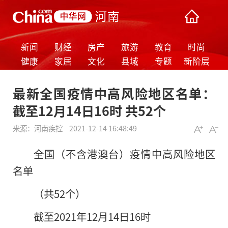
新闻
财经
房产
旅游
教育
时尚
健康
家居
文化
县域
专题
新阶层
最新全国疫情中高风险地区名单：
截至12月14日16时 共52个
来源：
河南疾控
2021-12-14 16:48:49
全国（不含港澳台）疫情中高风险地区
名单
（共52个）
截至2021年12月14日16时