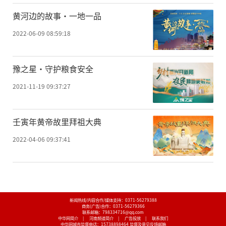
黄河边的故事·一地一品
2022-06-09 08:59:18
豫之星·守护粮食安全
2021-11-19 09:37:27
壬寅年黄帝故里拜祖大典
2022-04-06 09:37:41
新闻热线/内容合作/媒体支持：
0371-56279388
商务(广告)合作：
0371-56279366
联系邮箱：798334716@qq.com
中华网简介
|
河南频道简介
|
广告投放
|
联系我们
中华网城市监督电话：
15738898464
监督及意见反馈邮箱