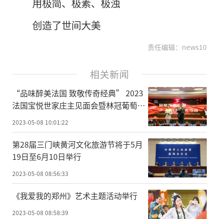
用极简、极素、极浊
创造了世间大美
责任编辑：news10
相关新闻
“品味醉美法国 致敬传奇经典” 2023
法国宝悦世家庄主见面会暨林冠葡萄酒
主题旅行南漳行发布
2023-05-08 10:01:22
第28届三门峡黄河文化旅游节将于5月
19日至6月10日举行
2023-05-08 08:56:33
《我爱我的郑州》艺术主题活动举行
2023-05-08 08:58:39