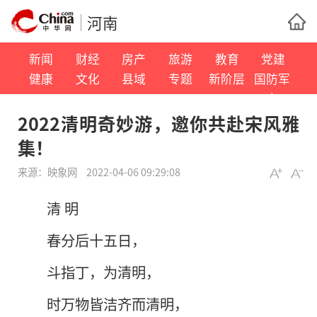
河南
新闻
财经
房产
旅游
教育
党建
健康
文化
县域
专题
新阶层
国防军
事
2022清明奇妙游，邀你共赴宋风雅
集！
来源：
映象网
2022-04-06 09:29:08
清 明
春分后十五日，
斗指丁，为清明，
时万物皆洁齐而清明，