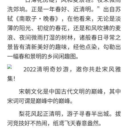
洗郊垧。正是一年春好、近清明。”出自苏
轼《南歌子·晚春》，在他看来，无论是淡
薄的阳光、初绽的春花，还是和风吹拂的麦
浪、夜间微雨打湿的树林，诸般春日寻常之
景皆有清新美好的趣味，经他点染，勾勒出
一幅春和景明的乡间闲趣图。
宋朝文化是中国古代文明的巅峰，其中
宋词可谓是巅峰中的巅峰。
梨花风起正清明，游子寻春半出城。拔
河竞技好不热闹，纸鸢飞天春意盎然。