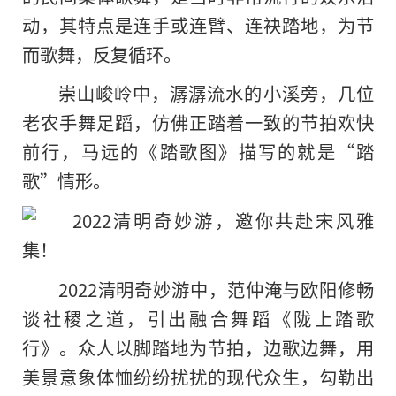
动，其特点是连手或连臂、连袂踏地，为节
而歌舞，反复循环。
崇山峻岭中，潺潺流水的小溪旁，几位
老农手舞足蹈，仿佛正踏着一致的节拍欢快
前行，马远的《踏歌图》描写的就是“踏
歌”情形。
2022清明奇妙游中，范仲淹与欧阳修畅
谈社稷之道，引出融合舞蹈《陇上踏歌
行》。众人以脚踏地为节拍，边歌边舞，用
美景意象体恤纷纷扰扰的现代众生，勾勒出