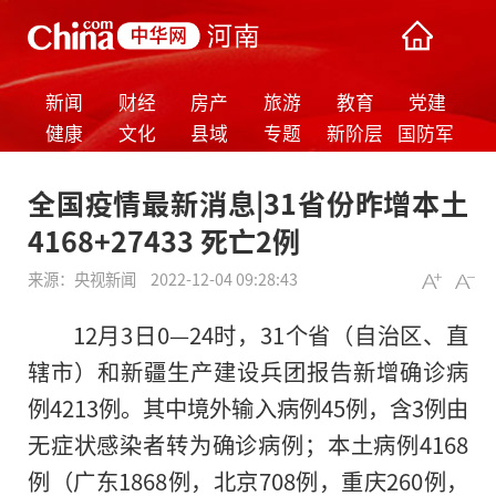
新闻
财经
房产
旅游
教育
党建
健康
文化
县域
专题
新阶层
国防军
事
全国疫情最新消息|31省份昨增本土
4168+27433 死亡2例
来源：
央视新闻
2022-12-04 09:28:43
12月3日0—24时，31个省（自治区、直
辖市）和新疆生产建设兵团报告新增确诊病
例4213例。其中境外输入病例45例，含3例由
无症状感染者转为确诊病例；本土病例4168
例（广东1868例，北京708例，重庆260例，