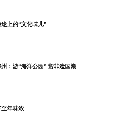
途上的“文化味儿”
1
州：游“海洋公园” 赏非遗国潮
1
将至年味浓