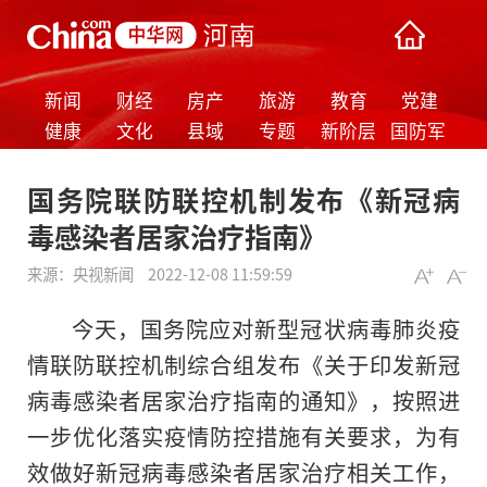
新闻
财经
房产
旅游
教育
党建
健康
文化
县域
专题
新阶层
国防军
事
国务院联防联控机制发布《新冠病
毒感染者居家治疗指南》
来源：
央视新闻
2022-12-08 11:59:59
今天，
国务院
应对新型冠状病毒肺炎疫
情联防联控机制综合组发布《关于印发新冠
病毒感染者居家治疗指南的通知》，按照进
一步优化
落实
疫情防控措施有关要求，为有
效做好新冠病毒感染者居家治疗相关工作，