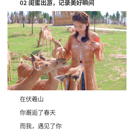
02 闺蜜出游，记录美好瞬间
在伏羲山
你邂逅了春天
而我，遇见了你