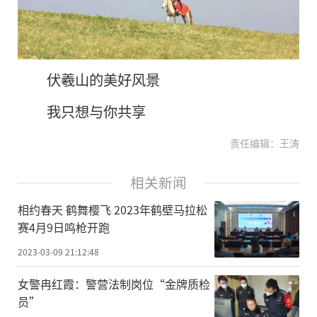
伏羲山的美好风景
我只想与你共享
责任编辑：王涛
相关新闻
相约春天 鹤舞樱飞 2023年鹤壁马拉松
赛4月9日鸣枪开跑
2023-03-09 21:12:48
女警冉红霞：警营法制岗位“金牌质检
员”