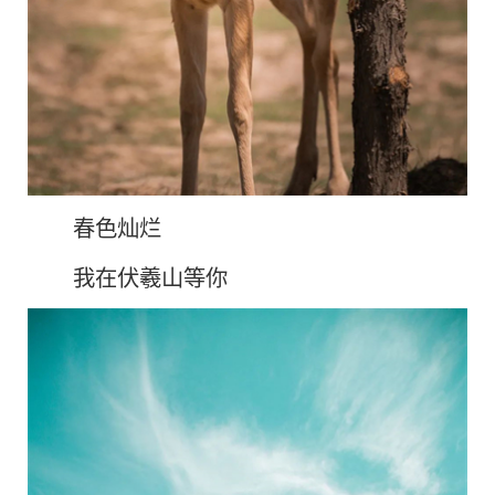
春色灿烂
我在伏羲山等你