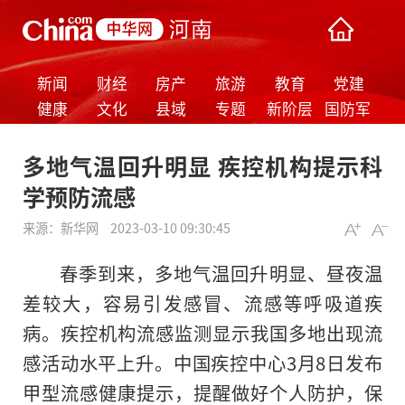
新闻
财经
房产
旅游
教育
党建
健康
文化
县域
专题
新阶层
国防军
事
多地气温回升明显 疾控机构提示科
学预防流感
来源：
新华网
2023-03-10 09:30:45
春季到来，多地气温回升明显、昼夜温
差较大，容易引发感冒、流感等呼吸道疾
病。疾控机构流感监测显示我国多地出现流
感活动水平上升。中国疾控中心3月8日发布
甲型流感健康提示，提醒做好个人防护，保