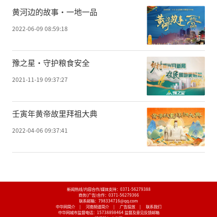
黄河边的故事·一地一品
2022-06-09 08:59:18
豫之星·守护粮食安全
2021-11-19 09:37:27
壬寅年黄帝故里拜祖大典
2022-04-06 09:37:41
新闻热线/内容合作/媒体支持：
0371-56279388
商务(广告)合作：
0371-56279366
联系邮箱：798334716@qq.com
中华网简介
|
河南频道简介
|
广告投放
|
联系我们
中华网城市监督电话：
15738898464
监督及意见反馈邮箱