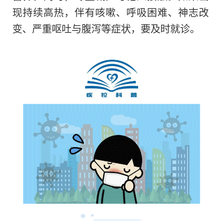
现持续高热，伴有咳嗽、呼吸困难、神志改
变、严重呕吐与腹泻等症状，要及时就诊。