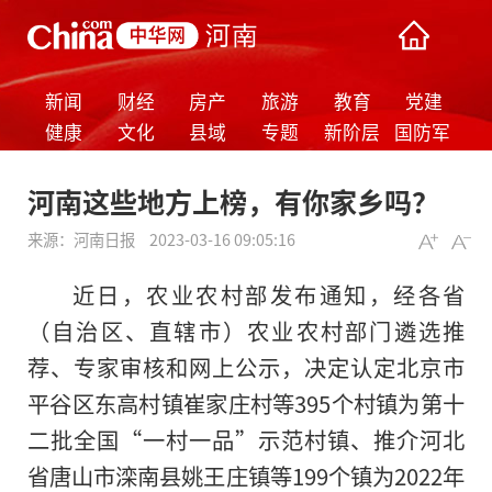
新闻
财经
房产
旅游
教育
党建
健康
文化
县域
专题
新阶层
国防军
事
河南这些地方上榜，有你家乡吗？
来源：
河南日报
2023-03-16 09:05:16
近日，农业农村部发布通知，经各省
（自治区、直辖市）农业农村部门遴选推
荐、专家审核和网上公示，决定认定北京市
平谷区东高村镇崔家庄村等395个村镇为第十
二批全国“一村一品”示范村镇、推介河北
省唐山市滦南县姚王庄镇等199个镇为2022年