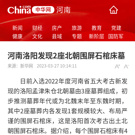
新闻
财经
房产
旅游
教育
党建
健康
文化
县域
专题
新阶层
国防军
事
河南洛阳发现2座北朝围屏石棺床墓
来源：
新华网
2023-03-27 10:14:11
日前入选2022年度河南省五大考古新发
现的洛阳孟津朱仓北朝墓由3座墓葬组成，初
步推测墓葬年代或为北魏末年至东魏时期，
其中2座墓葬内各发现1套规模较大、布局严
谨的围屏石棺床，这是洛阳首次考古出土北
朝围屏石棺床。据介绍，每个围屏石棺床有4