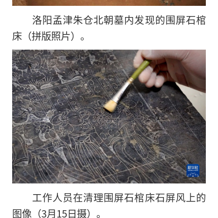
洛阳孟津朱仓北朝墓内发现的围屏石棺
床（拼版照片）。
工作人员在清理围屏石棺床石屏风上的
图像（3月15日摄）。