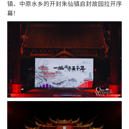
镇、中原水乡的开封朱仙镇启封故园拉开序
幕！