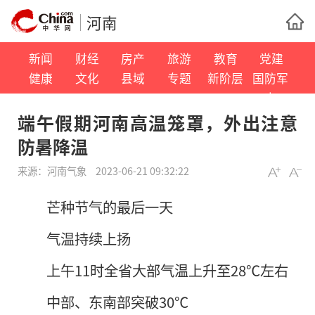
河南
新闻
财经
房产
旅游
教育
党建
健康
文化
县域
专题
新阶层
国防军
事
端午假期河南高温笼罩，外出注意
防暑降温
来源：
河南气象
2023-06-21 09:32:22
芒种节气的最后一天
气温持续上扬
上午11时全省大部气温上升至28℃左右
中部、东南部突破30℃