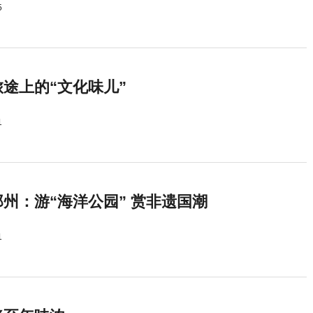
5
途上的“文化味儿”
1
州：游“海洋公园” 赏非遗国潮
1