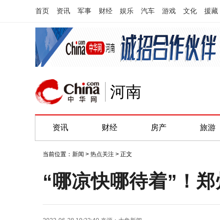
首页
资讯
军事
财经
娱乐
汽车
游戏
文化
援藏
河南
资讯
财经
房产
旅游
当前位置：
新闻
>
热点关注
> 正文
“哪凉快哪待着”！