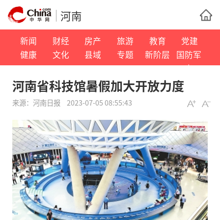
河南
新闻
财经
房产
旅游
教育
党建
健康
文化
县域
专题
新阶层
国防军
事
河南省科技馆暑假加大开放力度
来源：
河南日报
2023-07-05 08:55:43