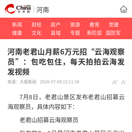
河南
新闻
财经
房产
旅游
教育
党建
健康
文化
县域
专题
新阶层
国防军
事
河南老君山月薪6万元招“云海观察
员”：包吃包住，每天拍拍云海发
发视频
来源：
大象新闻
2026-07-08 15:11:34
7月8日，老君山景区发布老君山招募云
海观察员，具体内容如下：
老君山招募云海观察员