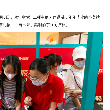
5月8日，深圳卓悦汇二楼中庭人声鼎沸，刚刚毕业的小美站
节礼物——自己亲手熬制的东阿阿胶糕。