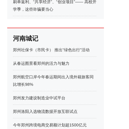
刷单返利、“共享经济”、“创业项目”—— 高校开
学季，这些诈骗要当心
河南城记
郑州社保卡（市民卡） 推出“绿色出行”活动
从春运图景看郑州的活力与魅力
郑州航空口岸今年春运期间出入境外籍旅客同
比增长98%
郑州发力建设制造业中试平台
郑州洛阳入选物流数据开放互联试点
今年郑州跨境电商交易额计划超1500亿元