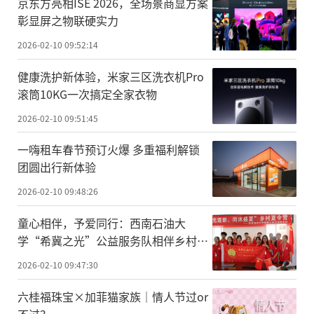
京东方亮相ISE 2026，全场景商显方案
彰显屏之物联硬实力
2026-02-10 09:52:14
健康洗护新体验，米家三区洗衣机Pro
滚筒10KG一次搞定全家衣物
2026-02-10 09:51:45
一嗨租车春节预订火爆 多重福利解锁
团圆出行新体验
2026-02-10 09:48:26
童心相伴，予爱同行：西南石油大
学“希冀之光”公益服务队相伴乡村儿
童快乐成长
2026-02-10 09:47:30
六桂福珠宝×加菲猫家族｜情人节过or