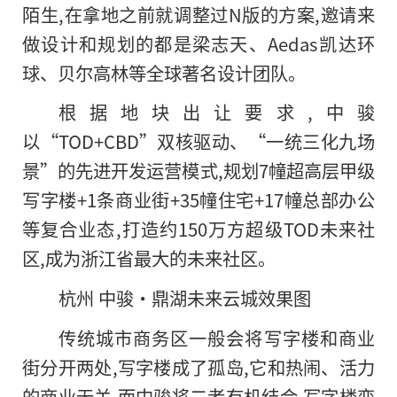
陌生,在拿地之前就调整过N版的方案,邀请来
做设计和规划的都是梁志天、Aedas凯达环
球、贝尔高林等全球著名设计团队。
根据地块出让要求,中骏
以“TOD+CBD”双核驱动、“一统三化九场
景”的先进开发运营模式,规划7幢超高层甲级
写字楼+1条商业街+35幢住宅+17幢总部办公
等复合业态,打造约150万方超级TOD未来社
区,成为浙江省最大的未来社区。
杭州 中骏·鼎湖未来云城效果图
传统城市商务区一般会将写字楼和商业
街分开两处,写字楼成了孤岛,它和热闹、活力
的商业无关,而中骏将二者有机结合,写字楼变