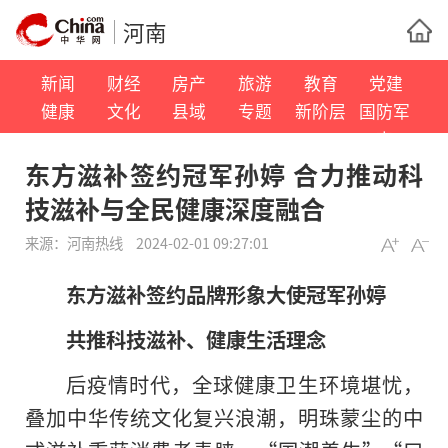
河南
新闻
财经
房产
旅游
教育
党建
健康
文化
县域
专题
新阶层
国防军
事
东方滋补签约冠军孙婷 合力推动科
技滋补与全民健康深度融合
来源：
河南热线
2024-02-01 09:27:01
东方滋补签约品牌形象大使冠军孙婷
共推科技滋补、健康生活理念
后疫情时代，全球健康卫生环境堪忧，
叠加中华传统文化复兴浪潮，明珠蒙尘的中