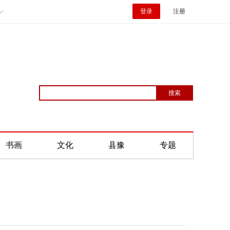
登录
注册
书画
文化
县豫
专题
！