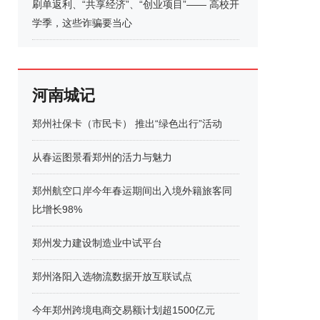
刷单返利、“共享经济”、“创业项目”—— 高校开
学季，这些诈骗要当心
河南城记
郑州社保卡（市民卡） 推出“绿色出行”活动
从春运图景看郑州的活力与魅力
郑州航空口岸今年春运期间出入境外籍旅客同
比增长98%
郑州发力建设制造业中试平台
郑州洛阳入选物流数据开放互联试点
今年郑州跨境电商交易额计划超1500亿元