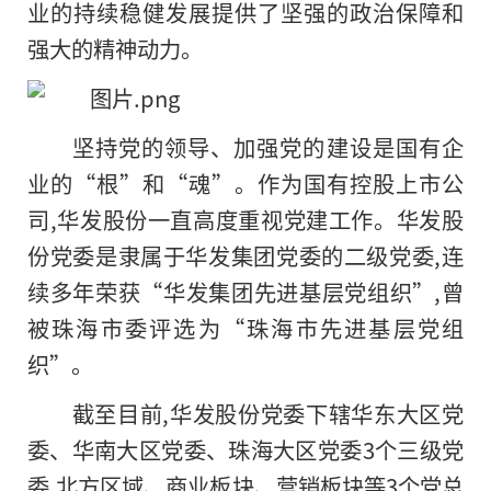
业的持续稳健发展提供了坚强的政治保障和
强大的精神动力。
坚持党的领导、加强党的建设是国有企
业的“根”和“魂”。作为国有控股上市公
司,华发股份一直高度重视党建工作。华发股
份党委是隶属于华发集团党委的二级党委,连
续多年荣获“华发集团先进基层党组织”,曾
被珠海市委评选为“珠海市先进基层党组
织”。
截至目前,华发股份党委下辖华东大区党
委、华南大区党委、珠海大区党委3个三级党
委,北方区域、商业板块、营销板块等3个党总