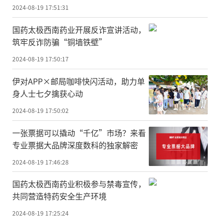
2024-08-19 17:51:31
国药太极西南药业开展反诈宣讲活动，
筑牢反诈防骗“铜墙铁壁”
2024-08-19 17:50:17
伊对APP×邮局咖啡快闪活动，助力单
身人士七夕擒获心动
2024-08-19 17:50:02
一张票据可以撬动“千亿”市场？来看
专业票据大品牌深度数科的独家解密
2024-08-19 17:46:28
国药太极西南药业积极参与禁毒宣传，
共同营造特药安全生产环境
2024-08-19 17:25:24