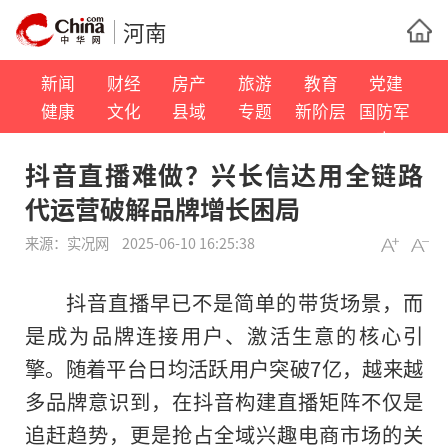
河南
新闻
财经
房产
旅游
教育
党建
健康
文化
县域
专题
新阶层
国防军
事
抖音直播难做？兴长信达用全链路
代运营破解品牌增长困局
来源：
实况网
2025-06-10 16:25:38
抖音直播早已不是简单的带货场景，而
是成为品牌连接用户、激活生意的核心引
擎。随着平台日均活跃用户突破7亿，越来越
多品牌意识到，在抖音构建直播矩阵不仅是
追赶趋势，更是抢占全域兴趣电商市场的关