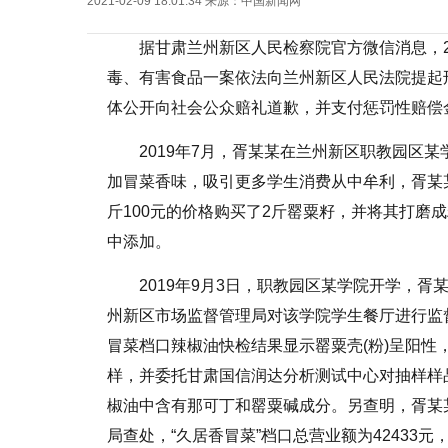
2021-02-09 18:01:34
来源：
中国新闻网
据甘肃兰州新区人民检察院官方微信消息，
毒、有害食品一案依法向兰州新区人民法院提起
体公开向社会公众赔礼道歉，并支付惩罚性赔偿金4
2019年7月，胥某某在兰州新区职教园区某
加冒菜香味，吸引更多学生消费从中牟利，胥某
斤100元的价格购买了2斤罂粟籽，并将其打磨
中添加。
2019年9月3日，职教园区某学院开学，胥某
州新区市场监督管理局对该学院学生餐厅进行监
冒菜档口辣椒油快检结果显示罂粟壳(粉)呈阳
样，并委托甘肃国信润达分析测试中心对抽样样
椒油中含有那可丁和罂粟碱成分。另查明，胥某某
局查处，“久居香冒菜”档口总营业额为4243