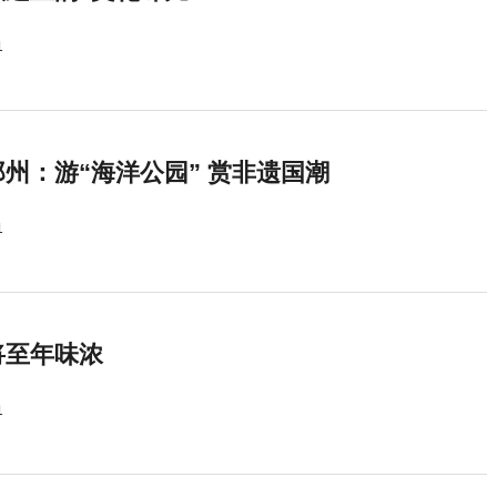
1
州：游“海洋公园” 赏非遗国潮
1
将至年味浓
1