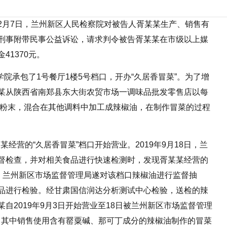
2月7日，兰州新区人民检察院对被告人胥某某生产、销售有
刑事附带民事公益诉讼，请求判令被告胥某某在市级以上媒
1370元。
学院承包了1号餐厅1楼5号档口，开办“久居香冒菜”。为了增
某从陕西省南郑县东大街农贸市场一调味品批发零售店以每
成粉末，混合在其他调料中加工成辣椒油，在制作冒菜的过程
某经营的“久居香冒菜”档口开始营业。2019年9月18日，兰
督检查，并对相关食品进行快速检测时，发现胥某某经营的
性，兰州新区市场监督管理局遂对该档口辣椒油进行监督抽
品进行检验。经甘肃国信润达分析测试中心检验，送检的辣
自2019年9月3日开始营业至18日被兰州新区市场监督管理
3元，其中销售使用含有罂粟碱、那可丁成分的辣椒油制作的冒菜