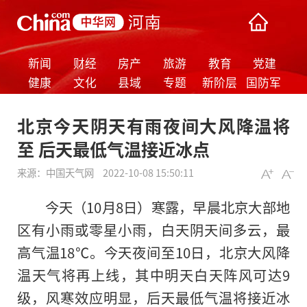
新闻
财经
房产
旅游
教育
党建
健康
文化
县域
专题
新阶层
国防军
事
北京今天阴天有雨夜间大风降温将
至 后天最低气温接近冰点
来源：
中国天气网
2022-10-08 15:50:11
今天（10月8日）寒露，早晨北京大部地
区有小雨或零星小雨，白天阴天间多云，最
高气温18℃。今天夜间至10日，北京大风降
温天气将再上线，其中明天白天阵风可达9
级，风寒效应明显，后天最低气温将接近冰