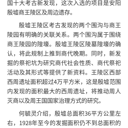
国十大考古新发现，这次入选的项目是安阳
殷墟商王陵区及周边遗存。
殷墟王陵区考古发现的两个围沟与商王
陵园有明确的关联关系。两个围沟属于围绕
商王陵园的隍壕。殷墟王陵区陵墓隍壕的确
认，将此规制上推到商代晚期。同时，新发
掘的祭祀坑为研究商代社会性质、商代祭祀
活动及其形式等提供了新资料。王陵区西部
西周遗址面积超过4万平方米，这是殷墟范围
内发现的面积最大的西周遗址，将推动周人
灭商以及周王国国家治理方式的研究。
何毓灵介绍，殷墟总面积36平方公里左
右，1928年至今的发掘面积仍不到总面积的