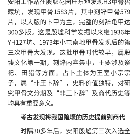
安阳工作站在殷墟花园庄东地发现H3甲骨窖
藏坑，发现甲骨1583片，其中刻辞甲骨579
片，以大版的卜甲为主，完整的刻辞龟甲达
300多版。这是殷墟科学发掘以来继1936年
YH127坑、1973年小屯南地甲骨发现后的第
三次甲骨大发现。这批甲骨时代较早，属殷
墟文化第一期，刻辞内容集中，主要涉及祭
祀、田猎等方面。占卜主体为王室小宗宗
子，属“非王卜辞”，史料价值独特，对研
究甲骨文分期及“非王卜辞”及商代历史等
均具有重要意义。
考古发现将我国隍壕的历史提前到商代
时隔30多年后，安阳殷墟第三次入选全