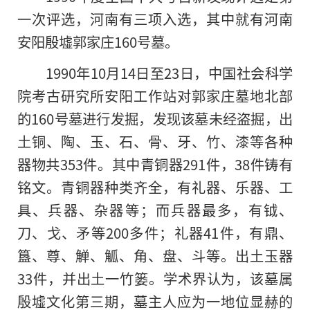
一次评选，河南有三项入选，其中就有河南
安阳殷墟郭家庄160号墓。
1990年10月14日至23日，中国社会科学
院考古研究所安阳工作站对郭家庄墓地北部
的160号墓进行发掘，发现该墓未经盗掘，出
土铜、陶、玉、石、骨、牙、竹、漆等各种
器物共353件。其中青铜器291件，38件铸有
铭文。青铜器种类齐全，有礼器、乐器、工
具、兵器、杂器等；而兵器最多，有钺、
刀、戈、矛等200多件；礼器41件，有鼎、
簋、尊、觯、觚、角、盘、斗等。出土玉器
33件，并出土一竹篓。学术界认为，该墓属
殷墟文化第三期，墓主人应为一地位显赫的