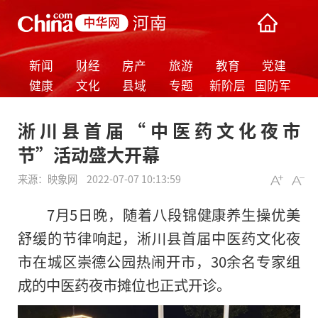
新闻
财经
房产
旅游
教育
党建
健康
文化
县域
专题
新阶层
国防军
事
淅川县首届“中医药文化夜市
节”活动盛大开幕
来源：
映象网
2022-07-07 10:13:59
7月5日晚，随着八段锦健康养生操优美
舒缓的节律响起，淅川县首届中医药文化夜
市在城区崇德公园热闹开市，30余名专家组
成的中医药夜市摊位也正式开诊。