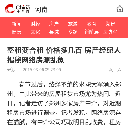
河南
新闻
财经
房产
旅游
教育
党建
健康
文化
县域
专题
新阶层
国防军
事
整租变合租 价格多几百 房产经纪人
揭秘网络房源乱象
来源：
2019-03-06 09:23:06
春节过后，络绎不绝的求职大军涌入郑
州，由此带来的房屋租赁市场尤为热闹。近
日，记者走访了郑州多家房产中介，对近期
租房市场进行调查，记者发现，网络房源存
在猫腻，有中介公司巧取明目乱收费，租房