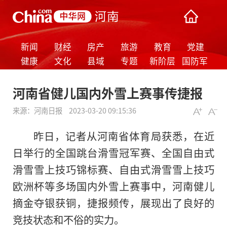
新闻
财经
房产
旅游
教育
党建
健康
文化
县域
专题
新阶层
国防军
事
河南省健儿国内外雪上赛事传捷报
来源：
河南日报
2023-03-20 09:15:36
昨日，记者从河南省体育局获悉，在近
日举行的全国跳台滑雪冠军赛、全国自由式
滑雪雪上技巧锦标赛、自由式滑雪雪上技巧
欧洲杯等多场国内外雪上赛事中，河南健儿
摘金夺银获铜，捷报频传，展现出了良好的
竞技状态和不俗的实力。