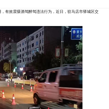
作用，有效震慑酒驾醉驾违法行为，近日，驻马店市驿城区交