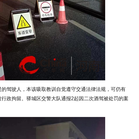
处过的驾驶人，本该吸取教训自觉遵守交通法律法规，可仍有
被行政拘留。驿城区交警大队通报2起因二次酒驾被处罚的案