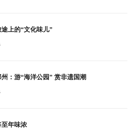
途上的“文化味儿”
1
州：游“海洋公园” 赏非遗国潮
1
将至年味浓