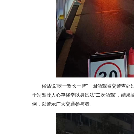
俗话说“吃一堑长一智”，因酒驾被交警查
个别驾驶人心存侥幸以身试法“二次酒驾”，结果
例，以警示广大交通参与者。