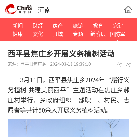
河南
新闻
财经
房产
旅游
教育
党建
健康
文化
县域
专题
新阶层
国防军
事
​西平县焦庄乡开展义务植树活动
来源：
​西平县焦庄乡
2024-03-11 19:39:10
3月11日，西平县焦庄乡2024年“履行义
务植树 共建美丽西平”主题活动在焦庄乡郝
庄村举行，乡政府组织干部职工、村民、志
愿者等共计50余人开展义务植树活动。