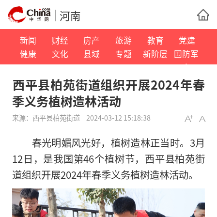
河南
新闻
财经
房产
旅游
教育
党建
健康
文化
县域
专题
新阶层
国防军
事
​西平县柏苑街道组织开展2024年春
季义务植树造林活动
来源：
​西平县柏苑街道
2024-03-12 15:18:38
春光明媚风光好，植树造林正当时。3月
12日，是我国第46个植树节，西平县柏苑街
道组织开展2024年春季义务植树造林活动。