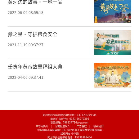
黄河边的故事·一地一品
2022-06-09 08:59:18
豫之星·守护粮食安全
2021-11-19 09:37:27
壬寅年黄帝故里拜祖大典
2022-04-06 09:37:41
新闻热线/内容合作/媒体支持：
0371-56279388
商务(广告)合作：
0371-56279366
联系邮箱：798334716@qq.com
中华网简介
|
河南频道简介
|
广告投放
|
联系我们
中华网城市监督电话：
15738898464
监督及意见反馈邮箱
版权所有 中华网
网上不良信息举报电话：
15738898464