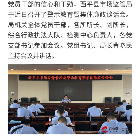
党员干部的信心和干劲，西平县市场监管局
于近日召开了警示教育暨集体廉政谈话会。
局机关全体党员干部，各所所长、副所长，
综合行政执法大队、检测中心负责人，各党
支部书记参加会议。党组书记、局长曹晓民
主持会议并讲话。