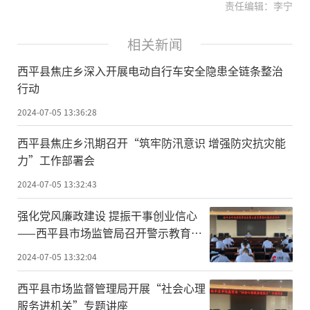
责任编辑：李宁
相关新闻
​西平县焦庄乡深入开展电动自行车安全隐患全链条整治
行动
2024-07-05 13:36:28
​西平县焦庄乡汛期召开“筑牢防汛意识 增强防灾抗灾能
力”工作部署会
2024-07-05 13:32:43
​强化党风廉政建设 提振干事创业信心
——西平县市场监管局召开警示教育暨
集体廉政谈话会
2024-07-05 13:32:04
​西平县市场监督管理局开展“社会心理
服务进机关”专题讲座