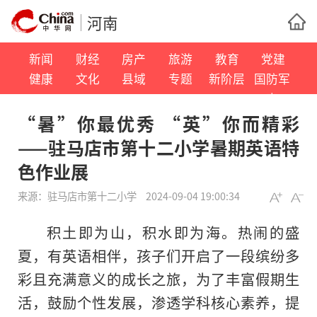
河南
新闻
财经
房产
旅游
教育
党建
健康
文化
县域
专题
新阶层
国防军
事
“暑”你最优秀 “英”你而精彩
——驻马店市第十二小学暑期英语特
色作业展
来源：
驻马店市第十二小学
2024-09-04 19:00:34
积土即为山，积水即为海。热闹的盛
夏，有英语相伴，孩子们开启了一段缤纷多
彩且充满意义的成长之旅，为了丰富假期生
活，鼓励个性发展，渗透学科核心素养，提