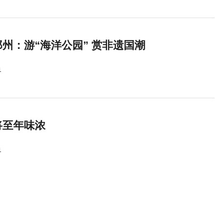
州：游“海洋公园” 赏非遗国潮
1
将至年味浓
1
中华网河南
服务热线：0371-56279366 中华网河南投稿邮箱：henan@china.com
中华网简介
|
频道简介
|
广告投放
|
联系我们