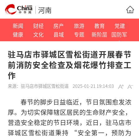
河南
新闻
财经
房产
旅游
教育
党建
健康
文化
县域
专题
新阶层
国防军
事
驻马店市驿城区雪松街道开展春节
前消防安全检查及烟花爆竹排查工
作
来源：
驻马店市驿城区雪松街道
2025-01-21 19:14:03
春节的脚步日益临近，节日氛围愈发浓
厚。为切实保障辖区居民的生命财产安全，
营造安全稳定的节日环境，近日，驻马店市
驿城区雪松街道秉持 “安全第一，预防为